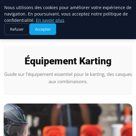
Annonces Karting
Nous utilisons des cookies pour améliorer votre expérience de
navigation. En poursuivant, vous acceptez notre politique de
confidentialité.
En savoir plus
Refuser
Accepter
Accueil
Équipement Karting
Équipement Karting
Guide sur l'équipement essentiel pour le karting, des casques
aux combinaisons.